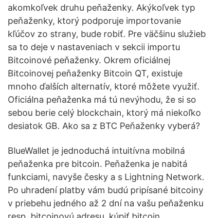
akomkoľvek druhu peňaženky. Akýkoľvek typ
peňaženky, ktorý podporuje importovanie
kľúčov zo strany, bude robiť. Pre väčšinu služieb
sa to deje v nastaveniach v sekcii importu
Bitcoinové peňaženky. Okrem oficiálnej
Bitcoinovej peňaženky Bitcoin QT, existuje
mnoho ďalších alternatív, ktoré môžete využiť.
Oficiálna peňaženka má tú nevýhodu, že si so
sebou berie celý blockchain, ktorý má niekoľko
desiatok GB. Ako sa z BTC Peňaženky vyberá?
BlueWallet je jednoduchá intuitívna mobilná
peňaženka pre bitcoin. Peňaženka je nabitá
funkciami, navyše česky a s Lightning Network.
Po uhradení platby vám budú pripísané bitcoiny
v priebehu jedného až 2 dní na vašu peňaženku
resp. bitcoinovú adresu. kúpiť bitcoin