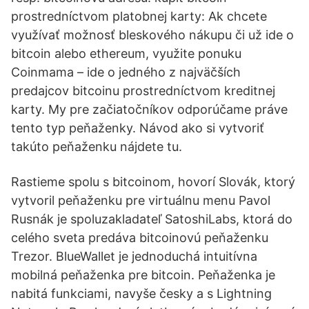
prostredníctvom platobnej karty: Ak chcete
využívať možnosť bleskového nákupu či už ide o
bitcoin alebo ethereum, využite ponuku
Coinmama – ide o jedného z najväčších
predajcov bitcoinu prostredníctvom kreditnej
karty. My pre začiatočníkov odporúčame práve
tento typ peňaženky. Návod ako si vytvoriť
takúto peňaženku nájdete tu.
Rastieme spolu s bitcoinom, hovorí Slovák, ktorý
vytvoril peňaženku pre virtuálnu menu Pavol
Rusnák je spoluzakladateľ SatoshiLabs, ktorá do
celého sveta predáva bitcoinovú peňaženku
Trezor. BlueWallet je jednoduchá intuitívna
mobilná peňaženka pre bitcoin. Peňaženka je
nabitá funkciami, navyše česky a s Lightning