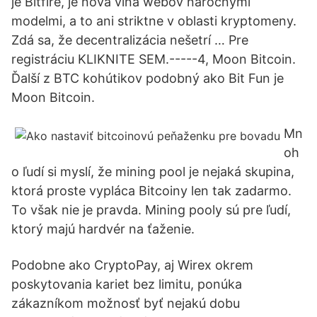
je Bitfire, je nová vlna webov náročnými
modelmi, a to ani striktne v oblasti kryptomeny.
Zdá sa, že decentralizácia nešetrí … Pre
registráciu KLIKNITE SEM.-----4, Moon Bitcoin.
Ďalší z BTC kohútikov podobný ako Bit Fun je
Moon Bitcoin.
Mn
oh
o ľudí si myslí, že mining pool je nejaká skupina,
ktorá proste vypláca Bitcoiny len tak zadarmo.
To však nie je pravda. Mining pooly sú pre ľudí,
ktorý majú hardvér na ťaženie.
Podobne ako CryptoPay, aj Wirex okrem
poskytovania kariet bez limitu, ponúka
zákazníkom možnosť byť nejakú dobu