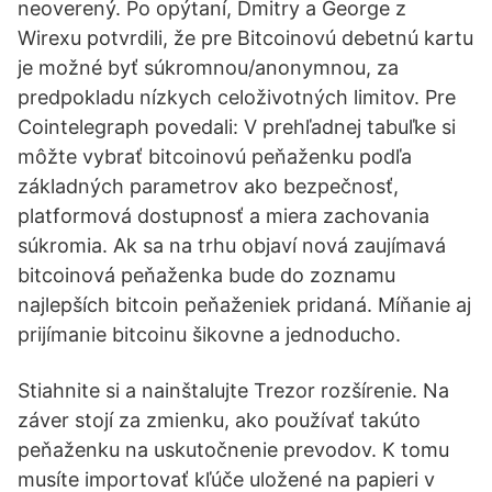
neoverený. Po opýtaní, Dmitry a George z
Wirexu potvrdili, že pre Bitcoinovú debetnú kartu
je možné byť súkromnou/anonymnou, za
predpokladu nízkych celoživotných limitov. Pre
Cointelegraph povedali: V prehľadnej tabuľke si
môžte vybrať bitcoinovú peňaženku podľa
základných parametrov ako bezpečnosť,
platformová dostupnosť a miera zachovania
súkromia. Ak sa na trhu objaví nová zaujímavá
bitcoinová peňaženka bude do zoznamu
najlepších bitcoin peňaženiek pridaná. Míňanie aj
prijímanie bitcoinu šikovne a jednoducho.
Stiahnite si a nainštalujte Trezor rozšírenie. Na
záver stojí za zmienku, ako používať takúto
peňaženku na uskutočnenie prevodov. K tomu
musíte importovať kľúče uložené na papieri v