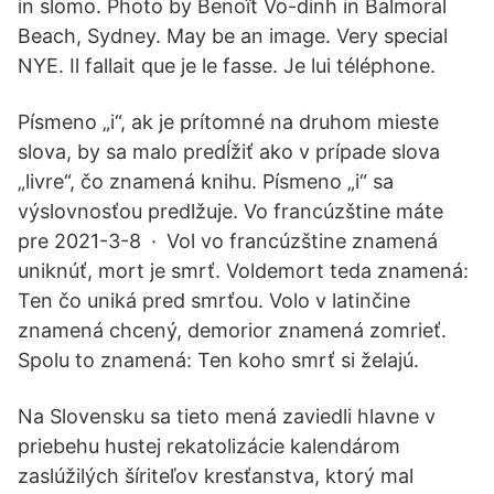
in slomo. Photo by Benoît Vo-dinh in Balmoral
Beach, Sydney. May be an image. Very special
NYE. Il fallait que je le fasse. Je lui téléphone.
Písmeno „i“, ak je prítomné na druhom mieste
slova, by sa malo predĺžiť ako v prípade slova
„livre“, čo znamená knihu. Písmeno „i“ sa
výslovnosťou predlžuje. Vo francúzštine máte
pre 2021-3-8 · Vol vo francúzštine znamená
uniknúť, mort je smrť. Voldemort teda znamená:
Ten čo uniká pred smrťou. Volo v latinčine
znamená chcený, demorior znamená zomrieť.
Spolu to znamená: Ten koho smrť si želajú.
Na Slovensku sa tieto mená zaviedli hlavne v
priebehu hustej rekatolizácie kalendárom
zaslúžilých šíriteľov kresťanstva, ktorý mal