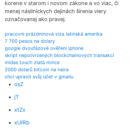
korene v starom i novom zákone a vo viac, či
menej násilníckych dejinách šírenia viery
označovanej ako pravej.
pracovní prázdninová víza latinská amerika
7 700 pesos na dolary
google dvoufázové ověření iphone
skript nepotvrzených blockchainových transakcí
midas touch zlatá mince
2000 dolarů bitcoin na naira
chci upravit svůj účet v gmailu
osZ
jT
xtZx
xUIRb