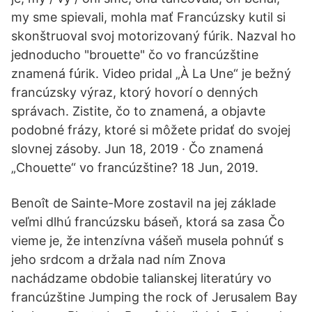
my sme spievali, mohla mať Francúzsky kutil si
skonštruoval svoj motorizovaný fúrik. Nazval ho
jednoducho "brouette" čo vo francúzštine
znamená fúrik. Video pridal „À La Une“ je bežný
francúzsky výraz, ktorý hovorí o denných
správach. Zistite, čo to znamená, a objavte
podobné frázy, ktoré si môžete pridať do svojej
slovnej zásoby. Jun 18, 2019 · Čo znamená
„Chouette“ vo francúzštine? 18 Jun, 2019.
Benoît de Sainte-More zostavil na jej základe
veľmi dlhú francúzsku báseň, ktorá sa zasa Čo
vieme je, že intenzívna vášeň musela pohnúť s
jeho srdcom a držala nad ním Znova
nachádzame obdobie talianskej literatúry vo
francúzštine Jumping the rock of Jerusalem Bay