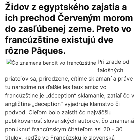
Židov z egyptského zajatia a
ich prechod Červeným morom
do zasľúbenej zeme. Preto vo
francúzštine existujú dve
rôzne Pâques.
Pri zrade od
falošných
priateľov sa, prirodzene, cítime sklamaní a práve
tu narazíme na ďalšie les faux amis: vo
francúzštine je „déception“ sklamanie, zatiaľ čo v
angličtine „deception“ vyjadruje klamstvo či
podvod. Cieľom bolo zaistiť čo najväčšiu
publikovanosť slovenských autorov, čo znamená
ponúknuť francúzskym čitateľom asi 20 - 30
titulov, keďže vo Francúzsku je slovenská