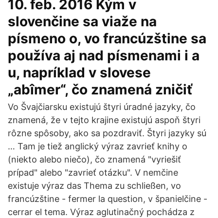
10. feb. 2016 Kým v
slovenčine sa viaže na
písmeno o, vo francúzštine sa
používa aj nad písmenami i a
u, napríklad v slovese
„abîmer“, čo znamená zničiť
Vo Švajčiarsku existujú štyri úradné jazyky, čo
znamená, že v tejto krajine existujú aspoň štyri
rôzne spôsoby, ako sa pozdraviť. Štyri jazyky sú
… Tam je tiež anglický výraz zavrieť knihy o
(niekto alebo niečo), čo znamená "vyriešiť
prípad" alebo "zavrieť otázku". V nemčine
existuje výraz das Thema zu schließen, vo
francúzštine - fermer la question, v španielčine -
cerrar el tema. Výraz aglutinačný pochádza z