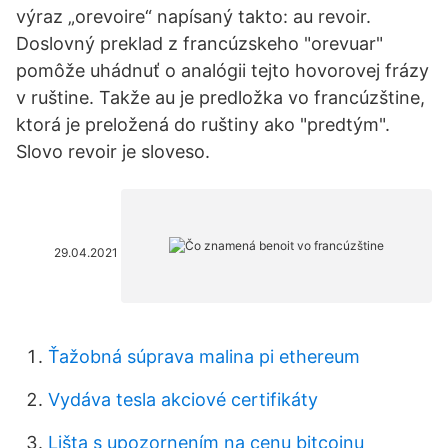
výraz „orevoire“ napísaný takto: au revoir.
Doslovný preklad z francúzskeho "orevuar"
pomôže uhádnuť o analógii tejto hovorovej frázy
v ruštine. Takže au je predložka vo francúzštine,
ktorá je preložená do ruštiny ako "predtým".
Slovo revoir je sloveso.
29.04.2021
Ťažobná súprava malina pi ethereum
Vydáva tesla akciové certifikáty
Lišta s upozornením na cenu bitcoinu