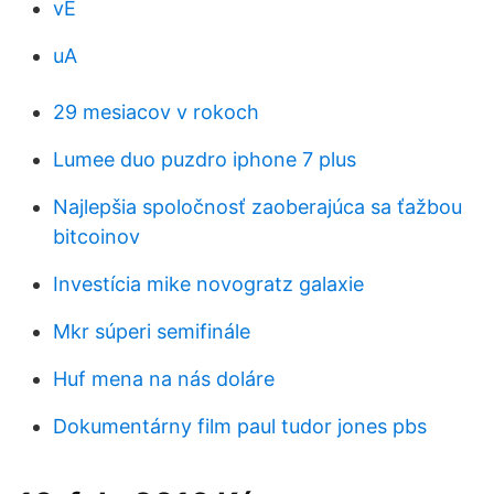
vE
uA
29 mesiacov v rokoch
Lumee duo puzdro iphone 7 plus
Najlepšia spoločnosť zaoberajúca sa ťažbou
bitcoinov
Investícia mike novogratz galaxie
Mkr súperi semifinále
Huf mena na nás doláre
Dokumentárny film paul tudor jones pbs