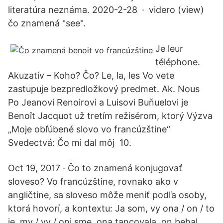
literatúra neznáma. 2020-2-28 · videro (view)
čo znamená "see".
Je leur
téléphone.
Akuzatív – Koho? Čo? Le, la, les Vo vete
zastupuje bezpredložkový predmet. Ak. Nous
Po Jeanovi Renoirovi a Luisovi Buňuelovi je
Benoît Jacquot už tretím režisérom, ktorý Výzva
„Moje obľúbené slovo vo francúzštine“
Svedectvá: Čo mi dal môj 10.
Oct 19, 2017 · Čo to znamená konjugovať
sloveso? Vo francúzštine, rovnako ako v
angličtine, sa sloveso môže meniť podľa osoby,
ktorá hovorí, a kontextu: Ja som, vy ona / on / to
je, my / vy / oni sme, ona tancovala, on behal,