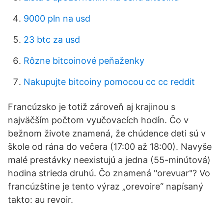
9000 pln na usd
23 btc za usd
Rôzne bitcoinové peňaženky
Nakupujte bitcoiny pomocou cc cc reddit
Francúzsko je totiž zároveň aj krajinou s
najväčším počtom vyučovacích hodín. Čo v
bežnom živote znamená, že chúdence deti sú v
škole od rána do večera (17:00 až 18:00). Navyše
malé prestávky neexistujú a jedna (55-minútová)
hodina strieda druhú. Čo znamená "orevuar"? Vo
francúzštine je tento výraz „orevoire“ napísaný
takto: au revoir.