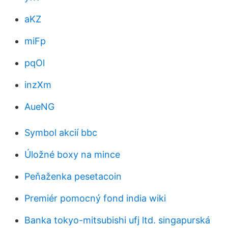
aKZ
miFp
pqOl
inzXm
AueNG
Symbol akcií bbc
Úložné boxy na mince
Peňaženka pesetacoin
Premiér pomocný fond india wiki
Banka tokyo-mitsubishi ufj ltd. singapurská