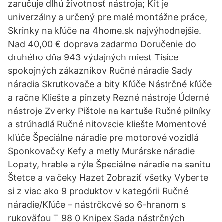
zaručuje dlhú životnosť nástroja; Kit je
univerzálny a určený pre malé montážne práce,
Skrinky na kľúče na 4home.sk najvýhodnejšie.
Nad 40,00 € doprava zadarmo Doručenie do
druhého dňa 943 výdajných miest Tisíce
spokojných zákazníkov Ručné náradie Sady
náradia Skrutkovače a bity Kľúče Nástrčné kľúče
a račne Kliešte a pinzety Rezné nástroje Úderné
nástroje Zvierky Pištole na kartuše Ručné pilníky
a strúhadlá Ručné nitovacie kliešte Momentové
kľúče Špeciálne náradie pre motorové vozidlá
Sponkovačky Kefy a metly Murárske náradie
Lopaty, hrable a rýle Špeciálne náradie na sanitu
Štetce a valčeky Hazet Zobraziť všetky Vyberte
si z viac ako 9 produktov v kategórii Ručné
náradie/Kľúče – nástrčkové so 6-hranom s
rukoväťou T 98 0 Knipex Sada nástrčných