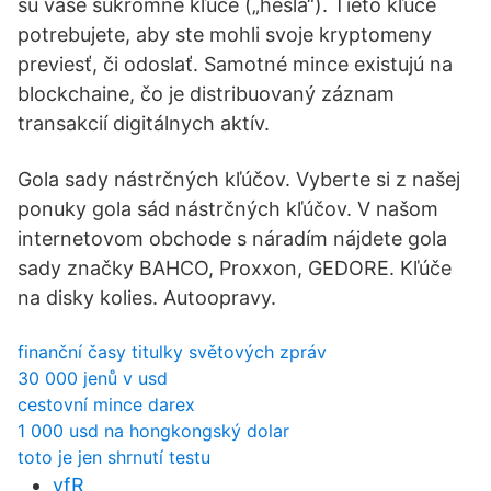
sú vaše súkromné kľúče („heslá“). Tieto kľúče
potrebujete, aby ste mohli svoje kryptomeny
previesť, či odoslať. Samotné mince existujú na
blockchaine, čo je distribuovaný záznam
transakcií digitálnych aktív.
Gola sady nástrčných kľúčov. Vyberte si z našej
ponuky gola sád nástrčných kľúčov. V našom
internetovom obchode s náradím nájdete gola
sady značky BAHCO, Proxxon, GEDORE. Kľúče
na disky kolies. Autoopravy.
finanční časy titulky světových zpráv
30 000 jenů v usd
cestovní mince darex
1 000 usd na hongkongský dolar
toto je jen shrnutí testu
yfR