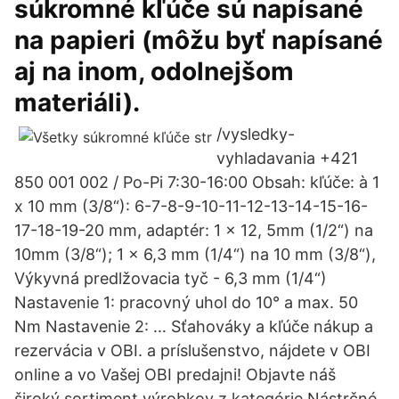
súkromné kľúče sú napísané
na papieri (môžu byť napísané
aj na inom, odolnejšom
materiáli).
/vysledky-
vyhladavania +421
850 001 002 / Po-Pi 7:30-16:00 Obsah: kľúče: à 1
x 10 mm (3/8“): 6-7-8-9-10-11-12-13-14-15-16-
17-18-19-20 mm, adaptér: 1 x 12, 5mm (1/2“) na
10mm (3/8“); 1 x 6,3 mm (1/4“) na 10 mm (3/8“),
Výkyvná predlžovacia tyč - 6,3 mm (1/4“)
Nastavenie 1: pracovný uhol do 10° a max. 50
Nm Nastavenie 2: … Sťahováky a kľúče nákup a
rezervácia v OBI. a príslušenstvo, nájdete v OBI
online a vo Vašej OBI predajni! Objavte náš
široký sortiment výrobkov z kategórie Nástrčné