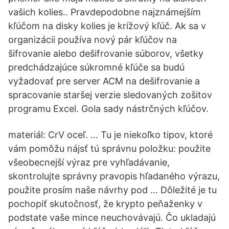
vašich kolies.. Pravdepodobne najznámejším
kľúčom na disky kolies je krížový kľúč. Ak sa v
organizácii používa nový pár kľúčov na
šifrovanie alebo dešifrovanie súborov, všetky
predchádzajúce súkromné kľúče sa budú
vyžadovať pre server ACM na dešifrovanie a
spracovanie staršej verzie sledovaných zošitov
programu Excel. Gola sady nástrčných kľúčov.
materiál: CrV oceľ. … Tu je niekoľko tipov, ktoré
vám pomôžu nájsť tú správnu položku: použite
všeobecnejší výraz pre vyhľadávanie,
skontrolujte správny pravopis hľadaného výrazu,
použite prosím naše návrhy pod … Dôležité je tu
pochopiť skutočnosť, že krypto peňaženky v
podstate vaše mince neuchovávajú. Čo ukladajú