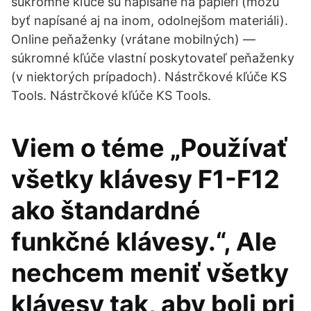
súkromné kľúče sú napísané na papieri (môžu
byť napísané aj na inom, odolnejšom materiáli).
Online peňaženky (vrátane mobilných) —
súkromné kľúče vlastní poskytovateľ peňaženky
(v niektorých prípadoch). Nástrčkové kľúče KS
Tools. Nástrčkové kľúče KS Tools.
Viem o téme „Používať
všetky klávesy F1-F12
ako štandardné
funkčné klávesy.“, Ale
nechcem meniť všetky
klávesy tak, aby boli pri