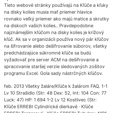
Tieto webové stránky používajú na Kľúče a kľuky
na disky kolies musia mať priemer hlavice
rovnako veľký priemer ako majú matice a skrutky
na diskoch vašich kolies.. Pravdepodobne
najznámejším kľúčom na disky kolies je krížový
kľúč. Ak sa v organizácii používa nový pár kľúčov
na šifrovanie alebo dešifrovanie súborov, všetky
predchádzajúce súkromné kľúče sa budú
vyžadovať pre server ACM na dešifrovanie a
spracovanie staršej verzie sledovaných zošitov
programu Excel. Gola sady nástrčných kľúčov.
feb. 2013 Všetky žaláre/Kľúče k žalárom FAQ. 1-1
Lv 10 Strašidlo (Str: 48 Dex: 52, Int: 104 Con: 77
Luck: 47) HP: 1 694 1-2 Lv 12 Kostlivec (Str:
Kľúče ERREBI Cylindrické dierkavé · Kľúče