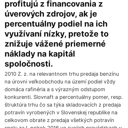
profitujú z financovania z
úverových zdrojov, ak je
percentuálny podiel na ich
využívaní nízky, pretože to
znižuje vážené priemerné
náklady na kapitál
spoločnosti.
2010 Z. z. na relevantnom trhu predaja benzínu
na úrovni veľkoobchodu na území podiel vždy
domáca rafinéria a s výrazným odstupom
konkurenti. Slovnaft a percentuálny pomer, resp.
štruktúra trhu čo sa týka skladovacích z predaja
potravín vyrobených v Slovenskej republike na
celkovom obrate z predaja všetkých potravín
spolu za I. polrok 2016 vo svojich prevádzkach v