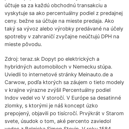
účtuje sa za každú obchodnú transakciu a
vyskytuje sa ako percentuálny podiel z predajnej
ceny. bežne sa účtuje na mieste predaja. Ako
taký sa vývoz alebo výrobky predávané na účely
spotreby v zahraničí zvyčajne neúčtujú DPH na
mieste pôvodu.
Zdroj: teraz.sk Dopyt po elektrických a
hybridných automobiloch v Nemecku stúpa.
Uviedli to internetové stránky Meinauto.de a
Carwow, podľa ktorých sa záujem o tieto modely
v krajine výrazne zvýšil Percentuálny podiel
Indov vedel vo V storočí. V Európe sa desatinné
zlomky, s ktorými je náš koncept úzko
prepojený, objavili po tisícročí. Prvýkrát v Starom
svete, úsudok o tom, aké percento zaviedol
vedec z Belgicka Simon Stevin. V roku 1584