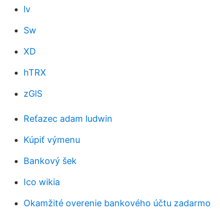
lv
Sw
XD
hTRX
zGlS
Reťazec adam ludwin
Kúpiť výmenu
Bankový šek
Ico wikia
Okamžité overenie bankového účtu zadarmo