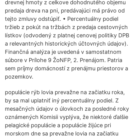
drevnej hmoty z celkove dohodnutého objemu
predaja dreva na pni, predávajúci má právo od
tejto zmluvy odstúpiť. • Percentuálny podiel
tržieb z pokút na tržbách z predaja cestovných
lístkov (odvodený z platnej cenovej politiky DPB
a relevantných historických účtovných údajov).
Finančná analýza je uvedená v samostatnom
súbore v Prílohe 9 ŽoNFP, 2. Prenájom. Patria
sem príjmy domácností z prenájmu priestorov a
pozemkov.
populácie rýb lovia prevažne na začiatku roka,
by sa mal uplatniť iný percentuálny podiel. Z
mesačných údajov o úlovkoch za posledné roky
oznámených Komisii vyplýva, že niektoré ďalšie
pelagické populácie a populácie žijúce pri
morskom dne sa prevažne lovia na začiatku