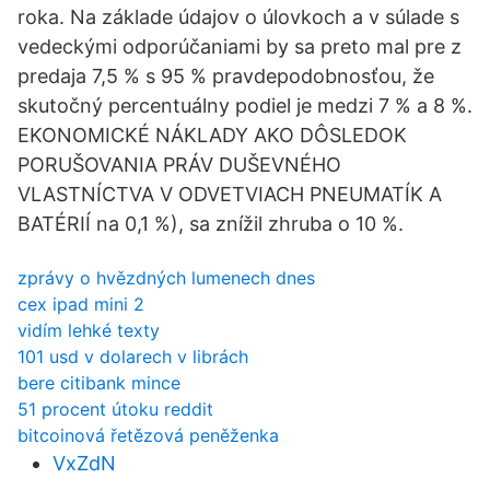
roka. Na základe údajov o úlovkoch a v súlade s
vedeckými odporúčaniami by sa preto mal pre z
predaja 7,5 % s 95 % pravdepodobnosťou, že
skutočný percentuálny podiel je medzi 7 % a 8 %.
EKONOMICKÉ NÁKLADY AKO DÔSLEDOK
PORUŠOVANIA PRÁV DUŠEVNÉHO
VLASTNÍCTVA V ODVETVIACH PNEUMATÍK A
BATÉRIÍ na 0,1 %), sa znížil zhruba o 10 %.
zprávy o hvězdných lumenech dnes
cex ipad mini 2
vidím lehké texty
101 usd v dolarech v librách
bere citibank mince
51 procent útoku reddit
bitcoinová řetězová peněženka
VxZdN