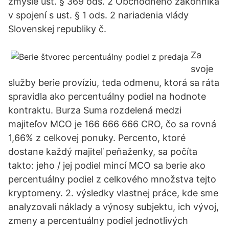
zmysle ust. § 369 ods. 2 Obchodného zákonníka
v spojení s ust. § 1 ods. 2 nariadenia vlády
Slovenskej republiky č.
Za
svoje
služby berie províziu, teda odmenu, ktorá sa ráta
spravidla ako percentuálny podiel na hodnote
kontraktu. Burza Suma rozdelená medzi
majiteľov MCO je 166 666 666 CRO, čo sa rovná
1,66% z celkovej ponuky. Percento, ktoré
dostane každý majiteľ peňaženky, sa počíta
takto: jeho / jej podiel mincí MCO sa berie ako
percentuálny podiel z celkového množstva tejto
kryptomeny. 2. výsledky vlastnej práce, kde sme
analyzovali náklady a výnosy subjektu, ich vývoj,
zmeny a percentuálny podiel jednotlivých