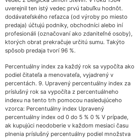
uverejnil ten istý vedec prvú tabuľku hodnôt.
dodávateľského reťazca (od výroby po miesto
predaja) účtujú podniky, obchodníci alebo iní
profesionáli (označovaní ako zdaniteľné osoby),
ktorých obrat prekračuje určitú sumu. Takýto
spôsob predaja tvorí 96 %.
Percentuálny index za každý rok sa vypočíta ako
podiel čitateľa a menovateľa, vyjadrený v
percentách. 9. Upravený percentuálny index za
príslušný rok sa vypočíta z percentuálneho
indexu na tento trh pomocou nasledujúceho
vzorca: Percentuálny index Upravený
percentuálny index od 0 do 5 % 0 % V prípade,
ak kupujúci neodoberie v každom mesiaci času
plnenia príslušný percentuálny podiel množstva