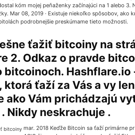
 dostal kóm mojej peňaženky začínajúci na 1 alebo 3
žky. Mar 08, 2019 · Existuje niekoľko spôsobov, ako kú
pitolách podrobnejšie preskúmame tieto možnosti.
šne ťažiť bitcoiny na str
e 2. Odkaz o pravde bitco
 bitcoinoch. Hashflare.io 
, ktorá ťaží za Vás a vy len
e ako Vám prichádzajú vy
 . Nikdy neskrachuje .
mar. 2018 Keďže Bitcoin sa ťaží primárne p