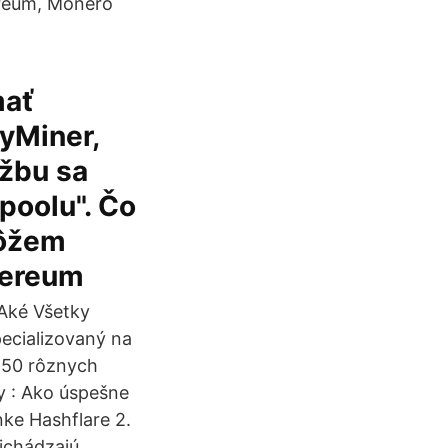
ereum, Monero
mať
syMiner,
žbu sa
poolu". Čo
môžem
thereum
Aké Všetky
ecializovaný na
5-50 rôznych
y : Ako úspešne
nke Hashflare 2.
richádzajú