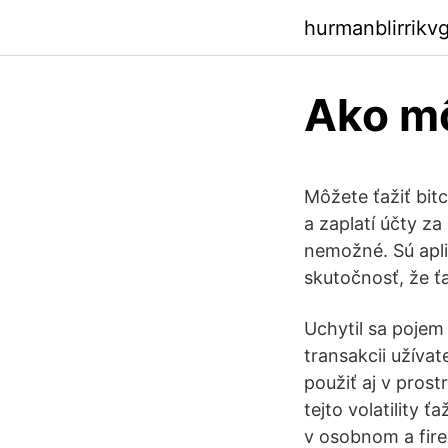
hurmanblirrikv
Ako mô
Môžete ťažiť bit
a zaplatí účty za
nemožné. Sú apl
skutočnosť, že ť
Uchytil sa pojem
transakcii užívat
použiť aj v prost
tejto volatility
v osobnom a fire