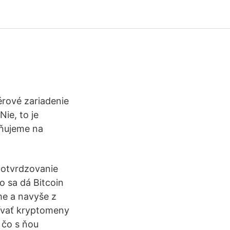
érové zariadenie
Nie, to je
rňujeme na
 potvrdzovanie
ko sa dá Bitcoin
rme a navyše z
žívať kryptomeny
 čo s ňou