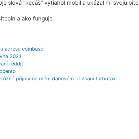
je slová "kecáš" vytiahol mobil a ukázal mi svoju bit
itcoin a ako funguje.
vou adresu coinbase
rvna 2021
ání reddit
rocento
-různé příjmy na mém daňovém přiznání turbotax