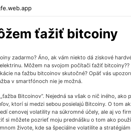
gfe.web.app
žem ťažiť bitcoiny
coiny zadarmo? Áno, ak vám niekto dá ziskové hardv
 elektrinu. Môžem na svojom počítači ťažiť bitcoiny?? 
ikácie na ťažbu bitcoinov skutočné? Opäť vás upozo
ažba v smartfónoch nie je možná.
 „ťažba Bitcoinov“. Nejedná sa však o nič iného, ako
eľov, ktorí si medzi sebou posielajú Bitcoiny. O tom a
redí cenovej volatility na súkromné účely, ale aj vo fi
 ťažiť si môžete pozrieť moju prednášku o tom ako pou
mnom živote, kde sa špeciálne volatilite a stratégiám