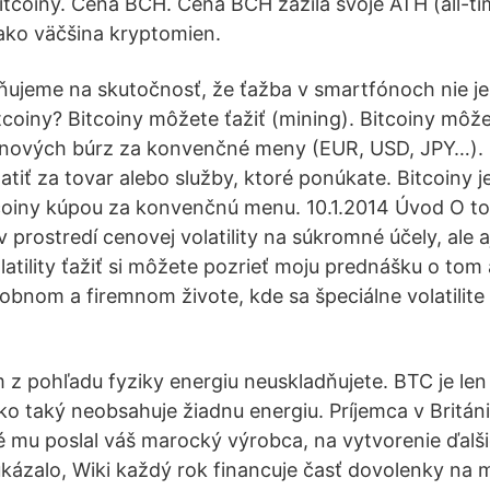
Bitcoiny. Cena BCH. Cena BCH zažila svoje ATH (all-t
ako väčšina kryptomien.
ňujeme na skutočnosť, že ťažba v smartfónoch nie j
coiny? Bitcoiny môžete ťažiť (mining). Bitcoiny môže
coinových búrz za konvenčné meny (EUR, USD, JPY…).
atiť za tovar alebo služby, ktoré ponúkate. Bitcoiny 
coiny kúpou za konvenčnú menu. 10.1.2014 Úvod O t
 v prostredí cenovej volatility na súkromné účely, ale a
latility ťažiť si môžete pozrieť moju prednášku o tom
bnom a firemnom živote, kde sa špeciálne volatilite
z pohľadu fyziky energiu neuskladňujete. BTC je le
ako taký neobsahuje žiadnu energiu. Príjemca v Britán
é mu poslal váš marocký výrobca, na vytvorenie ďalši
ukázalo, Wiki každý rok financuje časť dovolenky na