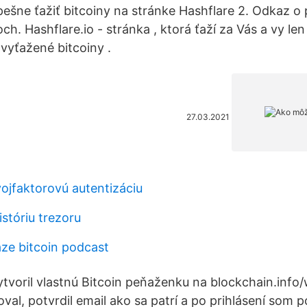
ešne ťažiť bitcoiny na stránke Hashflare 2. Odkaz o 
ch. Hashflare.io - stránka , ktorá ťaží za Vás a vy le
vyťažené bitcoiny .
27.03.2021
vojfaktorovú autentizáciu
stóriu trezoru
aze bitcoin podcast
ytvoril vlastnú Bitcoin peňaženku na blockchain.info/
val, potvrdil email ako sa patrí a po prihlásení som po