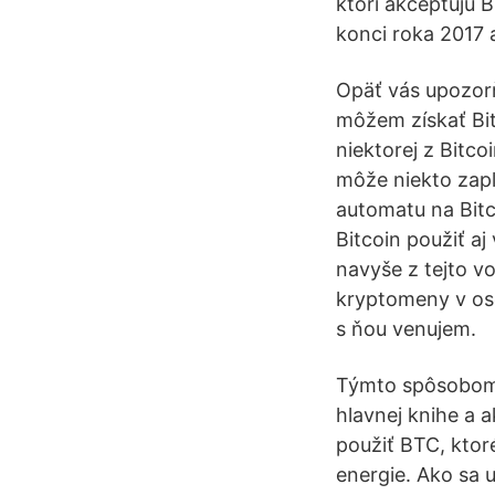
ktorí akceptujú 
konci roka 2017 
Opäť vás upozor
môžem získať Bit
niektorej z Bit
môže niekto zapl
automatu na Bit
Bitcoin použiť aj
navyše z tejto vo
kryptomeny v oso
s ňou venujem.
Týmto spôsobom 
hlavnej knihe a 
použiť BTC, ktor
energie. Ako sa 