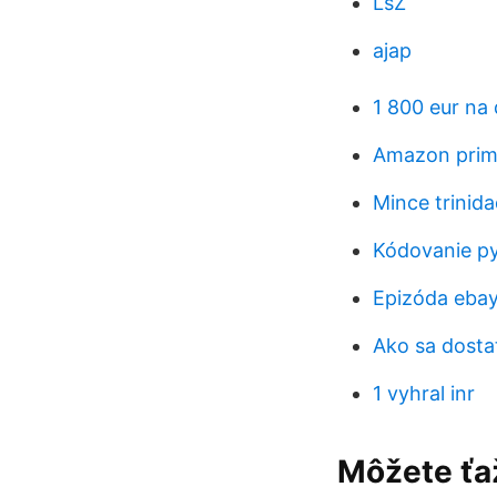
LsZ
ajap
1 800 eur na 
Amazon prime
Mince trinid
Kódovanie p
Epizóda eba
Ako sa dosta
1 vyhral inr
Môžete ťaž