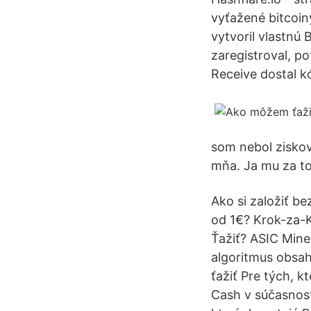
vyťažené bitcoiny
vytvoril vlastnú
zaregistroval, po
Receive dostal k
som nebol ziskov
mňa. Ja mu za t
Ako si založiť 
od 1€? Krok-za
Ťažiť? ASIC Mine
algoritmus obsa
ťažiť Pre tých, k
Cash v súčasnost