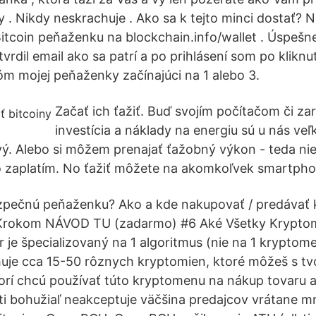
 . Nikdy neskrachuje . Ako sa k tejto minci dostať? N
 Bitcoin peňaženku na blockchain.info/wallet . Úspeš
tvrdil email ako sa patrí a po prihlásení som po kliknut
óm mojej peňaženky začínajúci na 1 alebo 3.
Začať ich ťažiť. Buď svojím počítačom či za
investícia a náklady na energiu sú u nás veľ
ý. Alebo si môžem prenajať ťažobný výkon - teda nie
o zaplatím. No ťažiť môžete na akomkoľvek smartpho
bezpečnú peňaženku? Ako a kde nakupovať / predávať
-Krokom NÁVOD TU (zadarmo) #6 Aké Všetky Krypt
r je špecializovaný na 1 algoritmus (nie na 1 krypto
huje cca 15-50 rôznych kryptomien, ktoré môžeš s t
torí chcú používať túto kryptomenu na nákup tovaru a 
i bohužiaľ neakceptuje väčšina predajcov vrátane m