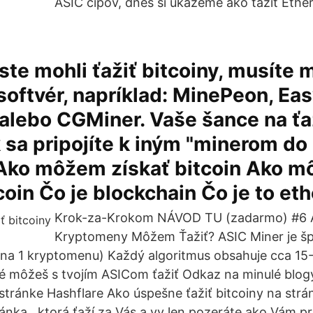
ASIC čipov, dnes si ukážeme ako ťažiť Eth
 ste mohli ťažiť bitcoiny, musíte 
softvér, napríklad: MinePeon, Ea
alebo CGMiner. Vaše šance na ťa
 sa pripojíte k iným "minerom do 
n Ako môžem získať bitcoin Ako 
coin Čo je blockchain Čo je to e
Krok-za-Krokom NÁVOD TU (zadarmo) #6 
Kryptomeny Môžem Ťažiť? ASIC Miner je šp
e na 1 kryptomenu) Každý algoritmus obsahuje cca 1
é môžeš s tvojím ASICom ťažiť Odkaz na minulé blog
 stránke Hashflare Ako úspešne ťažiť bitcoiny na strá
ránka , ktorá ťaží za Vás a vy len pozeráte ako Vám p