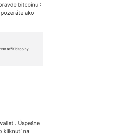
pravde bitcoinu :
n pozeráte ako
wallet . Úspešne
 kliknutí na