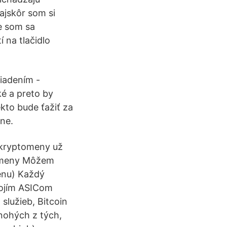
ajskôr som si
ne som sa
í na tlačidlo
riadením -
ké a preto by
kto bude ťažiť za
ne.
 kryptomeny už
omeny Môžem
menu) Každý
vojím ASICom
služieb, Bitcoin
nohých z tých,