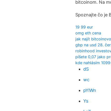
bitcoinom. Na mo
Spoznajte čo je B
19 99 eur
omg eth cena
jak najít bitcoino
gbp na usd 28. če
robinhood investov
píšete 0,07 jako p
kde nahlásím 1099
dS
wc
pYlWn
Ys