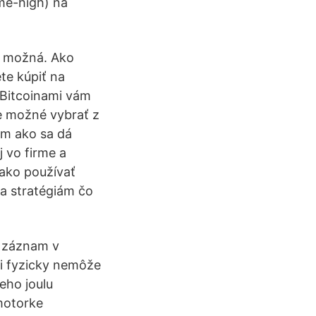
ime-high) na
e možná. Ako
te kúpiť na
 Bitcoinami vám
je možné vybrať z
om ako sa dá
j vo firme a
 ako používať
 a stratégiám čo
n záznam v
ii fyzicky nemôže
eho joulu
 motorke