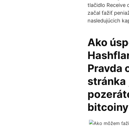
tlačidlo Receive
začal ťažiť penia
nasledujúcich ka
Ako úspe
Hashflar
Pravda o
stránka 
pozerát
bitcoiny