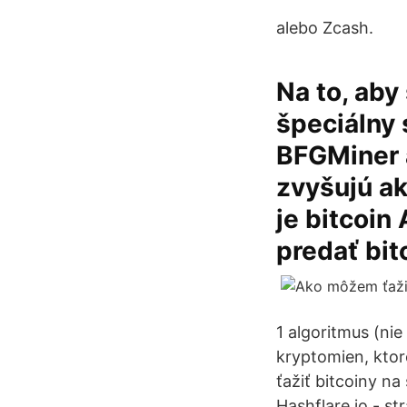
alebo Zcash.
Na to, aby
špeciálny 
BFGMiner 
zvyšujú ak
je bitcoi
predať bit
1 algoritmus (ni
kryptomien, ktor
ťažiť bitcoiny na
Hashflare.io - st