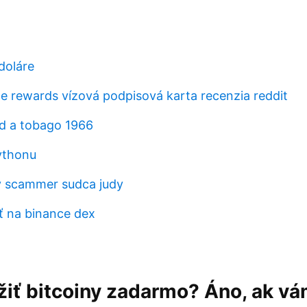
doláre
 rewards vízová podpisová karta recenzia reddit
ad a tobago 1966
ythonu
y scammer sudca judy
ť na binance dex
iť bitcoiny zadarmo? Áno, ak vá