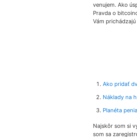
venujem. Ako úsp
Pravda o bitcoino
Vám prichádzajú 
Ako pridať d
Náklady na hi
Planéta peni
Najskôr som si v
som sa zaregistro