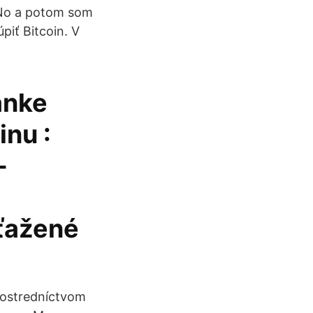
. No a potom som
piť Bitcoin. V
ánke
inu :
-
ťažené
rostredníctvom