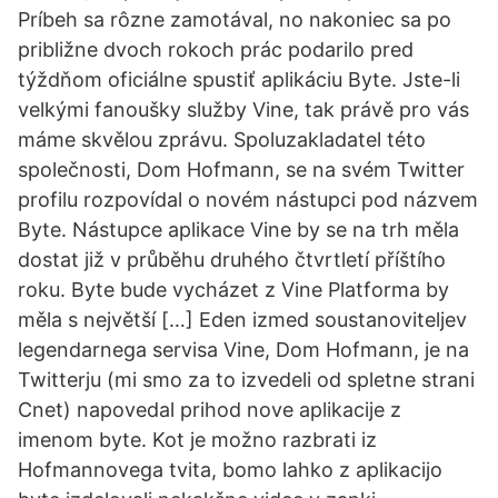
Príbeh sa rôzne zamotával, no nakoniec sa po
približne dvoch rokoch prác podarilo pred
týždňom oficiálne spustiť aplikáciu Byte. Jste-li
velkými fanoušky služby Vine, tak právě pro vás
máme skvělou zprávu. Spoluzakladatel této
společnosti, Dom Hofmann, se na svém Twitter
profilu rozpovídal o novém nástupci pod názvem
Byte. Nástupce aplikace Vine by se na trh měla
dostat již v průběhu druhého čtvrtletí příštího
roku. Byte bude vycházet z Vine Platforma by
měla s největší […] Eden izmed soustanoviteljev
legendarnega servisa Vine, Dom Hofmann, je na
Twitterju (mi smo za to izvedeli od spletne strani
Cnet) napovedal prihod nove aplikacije z
imenom byte. Kot je možno razbrati iz
Hofmannovega tvita, bomo lahko z aplikacijo