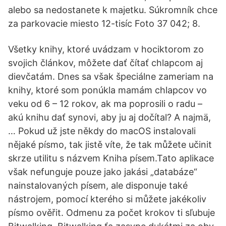
alebo sa nedostanete k majetku. Súkromník chce
za parkovacie miesto 12-tisíc Foto 37 042; 8.
Všetky knihy, ktoré uvádzam v hociktorom zo
svojich článkov, môžete dať čítať chlapcom aj
dievčatám. Dnes sa však špeciálne zameriam na
knihy, ktoré som ponúkla mamám chlapcov vo
veku od 6 – 12 rokov, ak ma poprosili o radu –
akú knihu dať synovi, aby ju aj dočítal? A najmä,
… Pokud už jste někdy do macOS instalovali
nějaké písmo, tak jistě víte, že tak můžete učinit
skrze utilitu s názvem Kniha písem.Tato aplikace
však nefunguje pouze jako jakási „databáze“
nainstalovaných písem, ale disponuje také
nástrojem, pomocí kterého si můžete jakékoliv
písmo ověřit. Od­menu za po­čet kro­kov ti sľu­buje