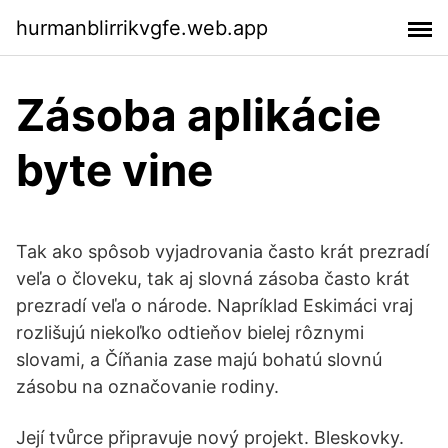
hurmanblirrikvgfe.web.app
Zásoba aplikácie
byte vine
Tak ako spôsob vyjadrovania často krát prezradí
veľa o človeku, tak aj slovná zásoba často krát
prezradí veľa o národe. Napríklad Eskimáci vraj
rozlišujú niekoľko odtieňov bielej rôznymi
slovami, a Číňania zase majú bohatú slovnú
zásobu na označovanie rodiny.
Její tvůrce připravuje nový projekt. Bleskovky.