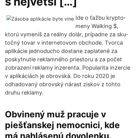
s největší […]
Ide o ťažbu kryp­to­
meny Wal­king $,
ktorú vy­me­níš za re­álny do­lár, prí­padne za sku­
točný to­var v in­ter­ne­to­vom ob­chode. Tvorca
aplikácie jednoducho dostane zaplatené za
poskytnutie reklamného priestoru a za počet
zobrazení reklamy inzerenta. Popularita inzercie
v aplikáciách je obrovská. Do roku 2020 je
odhadovaný obrovský nárast ziskov z tohto
druhu reklamy.
Obvinený muž pracuje v
piešťanskej nemocnici, kde
má nahlásenú dovolenku.