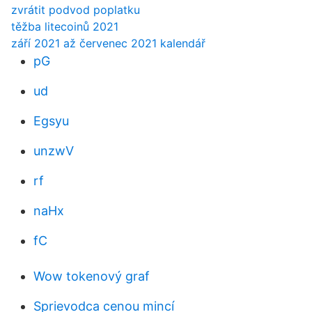
zvrátit podvod poplatku
těžba litecoinů 2021
září 2021 až červenec 2021 kalendář
pG
ud
Egsyu
unzwV
rf
naHx
fC
Wow tokenový graf
Sprievodca cenou mincí