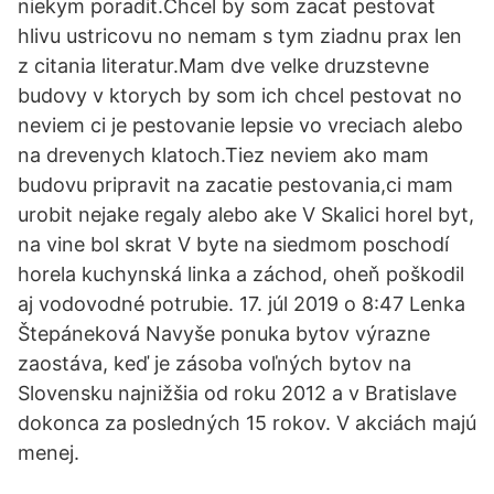
niekym poradit.Chcel by som zacat pestovat
hlivu ustricovu no nemam s tym ziadnu prax len
z citania literatur.Mam dve velke druzstevne
budovy v ktorych by som ich chcel pestovat no
neviem ci je pestovanie lepsie vo vreciach alebo
na drevenych klatoch.Tiez neviem ako mam
budovu pripravit na zacatie pestovania,ci mam
urobit nejake regaly alebo ake V Skalici horel byt,
na vine bol skrat V byte na siedmom poschodí
horela kuchynská linka a záchod, oheň poškodil
aj vodovodné potrubie. 17. júl 2019 o 8:47 Lenka
Štepáneková Navyše ponuka bytov výrazne
zaostáva, keď je zásoba voľných bytov na
Slovensku najnižšia od roku 2012 a v Bratislave
dokonca za posledných 15 rokov. V akciách majú
menej.