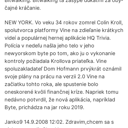
Bit­wal­king. Bit­wal­king ťa za­sype du­kátmi za oby­
čajné krá­ča­nie.
NEW YORK. Vo veku 34 rokov zomrel Colin Kroll,
spolutvorca platformy Vine na zdieľanie krátkych
videí a populárnej hernej aplikácie HQ Trivia.
Polícia v nedeľu našla jeho telo v jeho
newyorskom byte po tom, ako ju o vykonanie
kontroly požiadala Krollova priateľka. Vine
spoluzakladateľ Dom Hofmann prvýkrát oznámil
svoje plány na prácu na verzii 2.0 Vine na
začiatku tohto roka, ale spustenie bolo
oneskorené kvôli finančnej kríze. Napriek tomu
nedávno potvrdil, že nová aplikácia, napríklad
Byte, prichádza na jar roku 2019.
Janko9 14.9.2008 12:02. Zdravim,chcem sa s